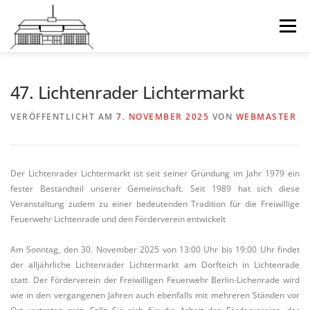
Zum
Inhalt
Menü
STARTSEITE
springen
FÖRDERVEREIN
47. Lichtenrader Lichtermarkt
VERÖFFENTLICHT AM
7. NOVEMBER 2025
VON
WEBMASTER
FREIWILLIGE FEUERWEHR BERLIN-LIC
Der Lichtenrader Lichtermarkt ist seit seiner Gründung im Jahr 1979 ein
MITGLIEDSCHAFT/SPENDE
fester Bestandteil unserer Gemeinschaft. Seit 1989 hat sich diese
Veranstaltung zudem zu einer bedeutenden Tradition für die Freiwillige
Feuerwehr Lichtenrade und den Förderverein entwickelt
AKTUELLES
KONTAKT
Am Sonntag, den 30. November 2025 von 13:00 Uhr bis 19:00 Uhr findet
der alljährliche Lichtenrader Lichtermarkt am Dorfteich in Lichtenrade
statt. Der Förderverein der Freiwilligen Feuerwehr Berlin-Lichenrade wird
wie in den vergangenen Jahren auch ebenfalls mit mehreren Ständen vor